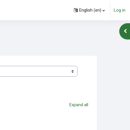
English ‎(en)‎
Log in
Ope
Expand all