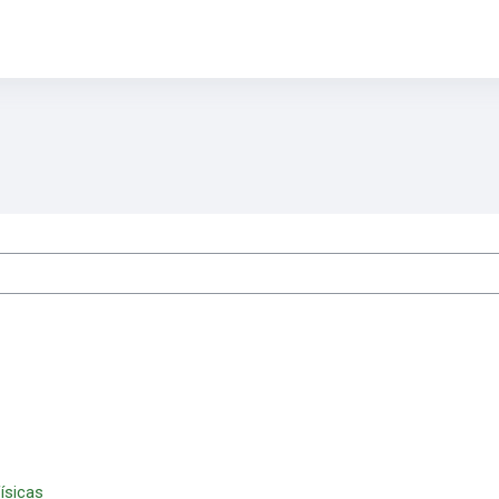
es
ísicas