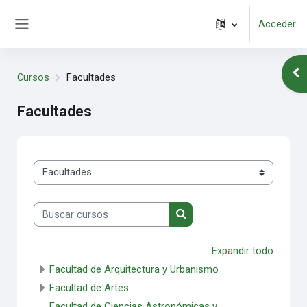
Salta al contenido principal
Acceder
Panel lateral
Abr
Cursos
Facultades
Facultades
Categorías
Buscar cursos
Buscar cursos
Expandir todo
Facultad de Arquitectura y Urbanismo
Facultad de Artes
Facultad de Ciencias Astronómicas y